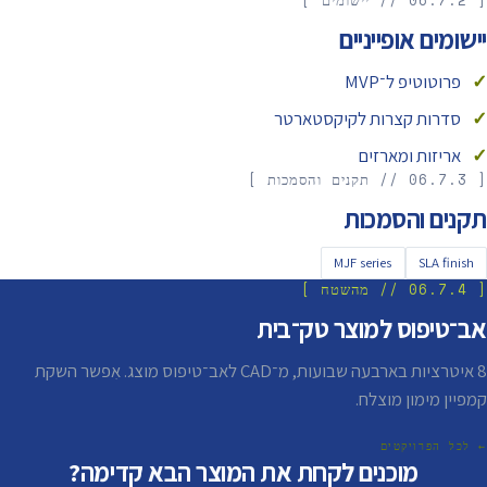
[ 06.7.2 // יישומים ]
יישומים אופייניים
פרוטוטיפ ל־MVP
סדרות קצרות לקיקסטארטר
אריזות ומארזים
[ 06.7.3 // תקנים והסמכות ]
תקנים והסמכות
MJF series
SLA finish
[ 06.7.4 // מהשטח ]
אב־טיפוס למוצר טק־בית
8 איטרציות בארבעה שבועות, מ־CAD לאב־טיפוס מוצג. אִפשר השקת
קמפיין מימון מוצלח.
← לכל הפרויקטים
מוכנים לקחת את המוצר הבא קדימה?