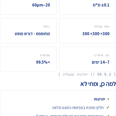
±0.1 מ"מ
20–60µm
נפח עבודה
גימור
300× 300× 300
מחוספס - דורש פוסט
זמן אופייני
צפיפות
7–14 ימים
>99.5%
[ 05.5.2 // יתרונות ומגבלות ]
למה כן, ומתי לא
יתרונות
חלקי מתכת בצפיפות כמעט מלאה