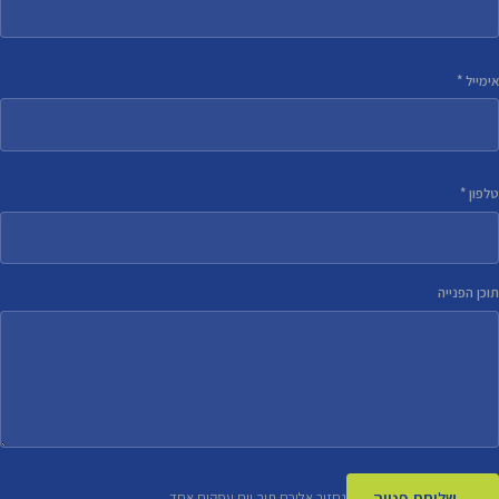
אימייל *
טלפון *
תוכן הפנייה
שליחת פנייה
נחזור אליכם תוך יום עסקים אחד