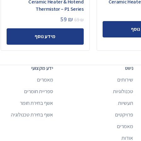
Ceramic Heater & Hotend
Ceramic Heater
Thermistor – P1 Series
המחיר
המחיר
59
₪
69
₪
המקורי
הנוכחי
נוסף
מידע נוסף
היה:
הוא:
59 ₪.
69 ₪.
ניווט
ידע מקצועי
שירותים
מאמרים
טכנולוגיות
ספריית חומרים
תעשיות
אשף בחירת חומר
פרויקטים
אשף בחירת טכנולוגיה
מאמרים
אודות