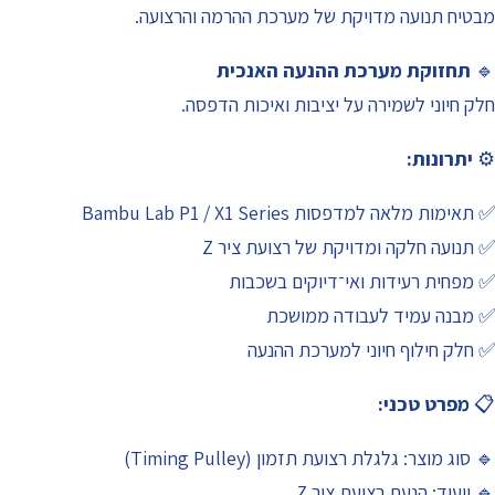
מבטיח תנועה מדויקת של מערכת ההרמה והרצועה.
🔹
תחזוקת מערכת ההנעה האנכית
חלק חיוני לשמירה על יציבות ואיכות הדפסה.
⚙️
יתרונות:
✅ תאימות מלאה למדפסות Bambu Lab P1 / X1 Series
✅ תנועה חלקה ומדויקת של רצועת ציר Z
✅ מפחית רעידות ואי־דיוקים בשכבות
✅ מבנה עמיד לעבודה ממושכת
✅ חלק חילוף חיוני למערכת ההנעה
📋
מפרט טכני:
🔹 סוג מוצר: גלגלת רצועת תזמון (Timing Pulley)
🔹 ייעוד: הנעת רצועת ציר Z