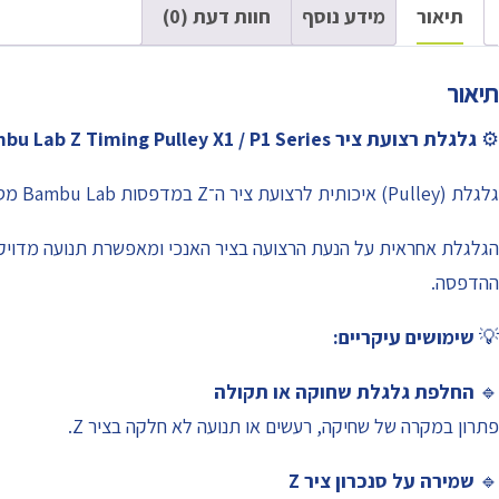
תיאור
מידע נוסף
חוות דעת (0)
תיאור
⚙️
גלגלת רצועת ציר Z – Bambu Lab Z Timing Pulley X1 / P1 Series
גלגלת (Pulley) איכותית לרצועת ציר ה־Z במדפסות Bambu Lab מסדרות X1 ו־P1.
הגלגלת אחראית על הנעת הרצועה בציר האנכי ומאפשרת תנועה מדויקת
ההדפסה.
💡
שימושים עיקריים:
🔹
החלפת גלגלת שחוקה או תקולה
פתרון במקרה של שחיקה, רעשים או תנועה לא חלקה בציר Z.
🔹
שמירה על סנכרון ציר Z