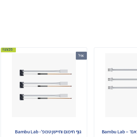
מבצע!
אזל
גוף חימום קרמי להוטאנד – Bambu Lab
גוף חימום וחיישן טמפ'- Bambu Lab