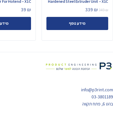
 For Hotend – X1C
Hardened Steel Extruder Unit – X1C
המחיר
המחיר
39
₪
339
₪
349
₪
המקורי
הנוכחי
מידע נוסף
מידע 
היה:
הוא:
339 ₪.
349 ₪.
info@p3rint.com
03-3801189
בהט 6, פתח תקווה