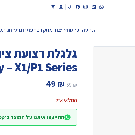
הנדסה ופיתוח
ייצור מתקדם
פתרונות
חנות
ק
y – X1/P1 Series
המחיר
המחיר
49
₪
59
₪
המקורי
הנוכחי
המלאי אזל
היה:
הוא:
התייעצו איתנו על המוצר ב־WhatsApp
49 ₪.
59 ₪.