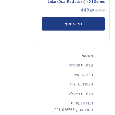
Lidar (Dual Red Laser) – X1 Series
המחיר
המחיר
449
₪
459
₪
המקורי
הנוכחי
מידע נוסף
היה:
הוא:
449 ₪.
459 ₪.
משפטי
מדיניות פרטיות
תנאי שימוש
הצהרת נגישות
מדיניות ביטולים
הגדרות עוגיות
מספר ספק: 0011036567