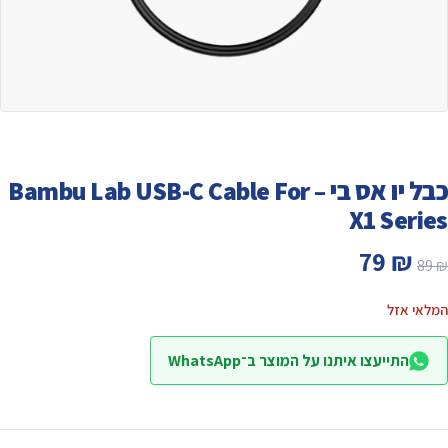
כבל יו אס בי – Bambu Lab USB-C Cable For
X1 Series
המחיר
המחיר
79
₪
89
₪
המקורי
הנוכחי
המלאי אזל
היה:
הוא:
התייעצו איתנו על המוצר ב־WhatsApp
79 ₪.
89 ₪.