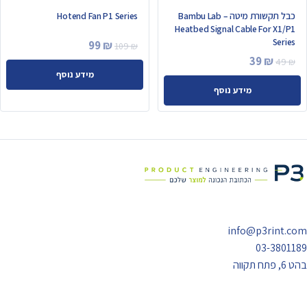
כבל תקשורת מיטה – Bambu Lab
Hotend Fan P1 Series
Heatbed Signal Cable For X1/P1
Series
המחיר
המחיר
99
₪
109
₪
המחיר
המחיר
39
₪
המקורי
הנוכחי
49
₪
מידע נוסף
המקורי
הנוכחי
היה:
הוא:
מידע נוסף
היה:
הוא:
99 ₪.
109 ₪.
39 ₪.
49 ₪.
info@p3rint.com
03-3801189
בהט 6, פתח תקווה