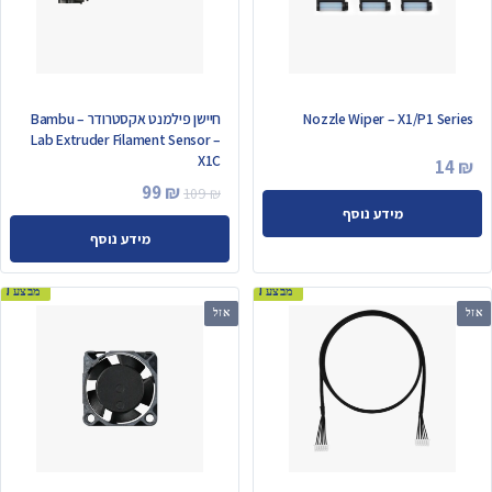
Nozzle Wiper – X1/P1 Series
חיישן פילמנט אקסטרודר – Bambu
Lab Extruder Filament Sensor –
X1C
14
₪
המחיר
המחיר
99
₪
109
₪
מידע נוסף
המקורי
הנוכחי
מידע נוסף
היה:
הוא:
99 ₪.
109 ₪.
מבצע!
מבצע!
אזל
אזל