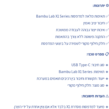
⚙️
יתרונות:
✅ תאימות מלאה למדפסות Bambu Lab X1 Series
✅ חיבור יציב ואמין
✅ איכות ייצור גבוהה לעבודה ממושכת
✅ התקנה פשוטה ללא צורך בהתאמות
✅ חלק חילוף מקורי לשמירה על ביצועי המדפסת
📋
מפרט טכני:
🔹 סוג חיבור: USB Type-C
🔹 תאימות: Bambu Lab X1 Series
🔹 ייעוד: תקשורת וחיבור בין רכיבים תואמים במערכת
🔹 סוג מוצר: חלק חילוף מקורי
⚠️
הערות חשובות:
🔹 מיועד למדפסות מסדרת X1 בלבד אלא אם צוין אחרת על ידי היצרן.