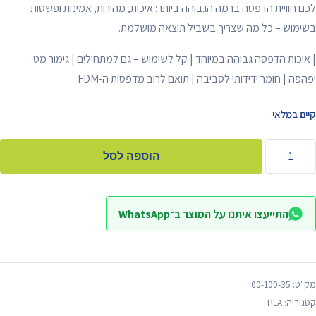
לכם חוויית הדפסה ברמה הגבוהה ביותר: איכות, מהירות, אמינות ופשטות
בשימוש – כל מה שצריך בשביל תוצאה מושלמת.
| איכות הדפסה גבוהה במיוחד | קל לשימוש – גם למתחילים | גימור מט
יפהפה | חומר ידידותי לסביבה | תואם לרוב מדפסות ה-
FDM
קיים במלאי
מות
הוספה לסל
ל
ילמנט
בן
התייעצו איתנו על המוצר ב־WhatsApp
"ג
1.7
"מ
Elego
מק"ט:
00-100-35
Whit
קטגוריה:
PLA
PL