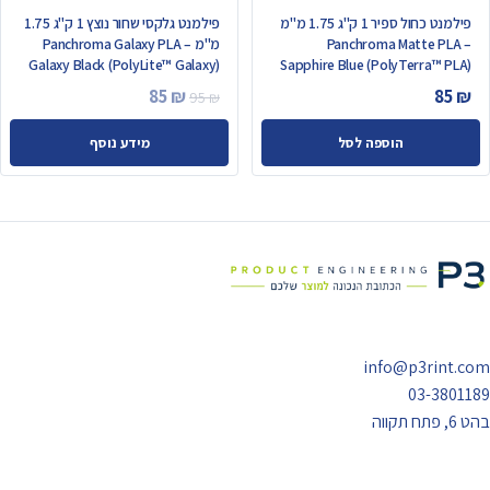
פילמנט כחול ספיר 1 ק"ג 1.75 מ"מ
פילמנט גלקסי שחור נוצץ 1 ק"ג 1.75
– Panchroma Matte PLA
מ"מ – Panchroma Galaxy PLA
Galaxy Black (PolyLite™ Galaxy)
Sapphire Blue (PolyTerra™ PLA)
המחיר
המחיר
85
₪
85
₪
95
₪
המקורי
הנוכחי
הוספה לסל
מידע נוסף
היה:
הוא:
85 ₪.
95 ₪.
info@p3rint.com
03-3801189
בהט 6, פתח תקווה