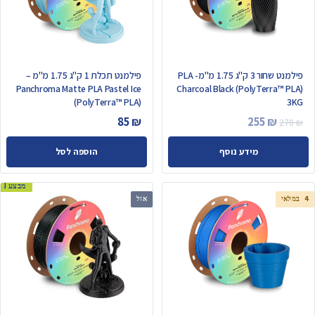
פילמנט שחור 3 ק"ג 1.75 מ"מ- PLA
פילמנט תכלת 1 ק"ג 1.75 מ"מ –
Panchroma Matte PLA Pastel Ice
Charcoal Black (PolyTerra™ PLA)
(PolyTerra™ PLA)
3KG
המחיר
המחיר
85
₪
255
₪
270
₪
המקורי
הנוכחי
מידע נוסף
הוספה לסל
היה:
הוא:
255 ₪.
270 ₪.
מבצע!
4 במלאי
אזל